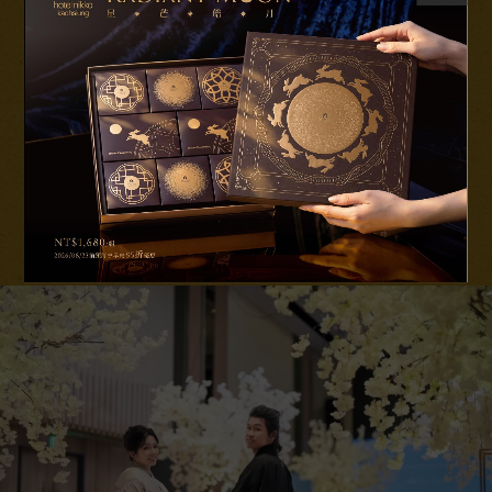
挑高七米五的空間設計的宴會廳，營造出無與倫比的氣派與尊
榮，搭配頂級的多媒體影音設備與炫麗多彩的 LED 屏幕， 呈
現燦爛炫目的奢華燈光秀，及專業餐飲服務團隊，悉心打造賓
主盡歡的相聚時刻。
DISCOVER MORE