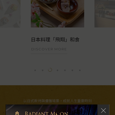
飛翔」和食
日本料理 「飛翔」鮨
MORE
DISCOVER MORE
以日式款待與優雅場景，成就人生重要時刻
婚宴 • 宴會