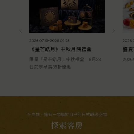
2026.07.16~2026.09.25
2026.
《星芒皓月》中秋月餅禮盒
盛夏
限量「星芒皓月」中秋禮盒 8月23
202
日前享早鳥85折優惠
在高雄，擁有一間屬於自己的日式靜謐空間
探索客房